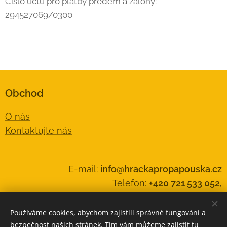
Číslo účtu pro platby předem a zálohy:
294527069/0300
Obchod
O nás
Kontaktujte nás
E-mail:
info@hrackapropapouska.cz
Telefon:
+420 721 533 052,
Používáme cookies, abychom zajistili správné fungování a
www.facebook.com/HrackaProPapouska
bezpečnost našich stránek. Tím vám můžeme zajistit tu