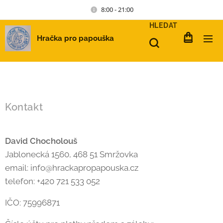
8:00 - 21:00
HLEDAT
Hračka pro papouška
Kontakt
David Chocholouš
Jablonecká 1560, 468 51 Smržovka
email: info@hrackapropapouska.cz
telefon: +420 721 533 052
IČO: 75996871