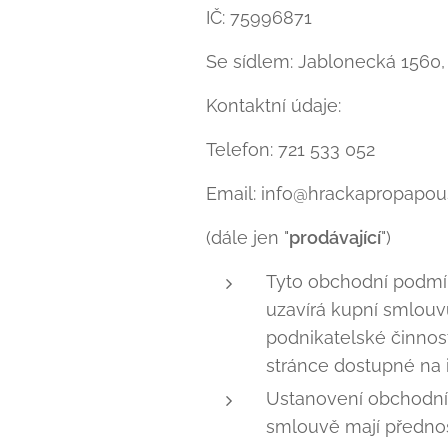
IČ: 75996871
Se sídlem: Jablonecká 1560
Kontaktní údaje:
Telefon: 721 533 052
Email: info@hrackapropapou
(dále jen "
prodávající
")
Tyto obchodní podmín
uzavírá kupní smlouvu
podnikatelské činnosti
stránce dostupné na 
Ustanovení obchodníc
smlouvě mají předno