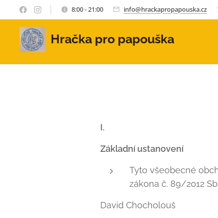
8:00 - 21:00
info@hrackapropapouska.cz
Hračka pro papouška
Všeobecné ob
I.
Základní ustanovení
Tyto všeobecné obcho
zákona č. 89/2012 Sb.
David Chocholouš