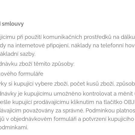
í smlouvy
ícímu při použití komunikačních prostředků na dálku
y na internetové připojení, náklady na telefonní hovo
základní sazby.
ednávku zboží těmito způsoby:
ového formuláře
ky si kupující vybere zboží, počet kusů zboží, způsob
návky je kupujícímu umožněno kontrolovat a měnit 
dešle kupující prodávajícímu kliknutím na tlačítko 
ávajícím považovány za správné. Podmínkou platnost
ů v objednávkovém formuláři a potvrzení kupujícího 
odmínkami.