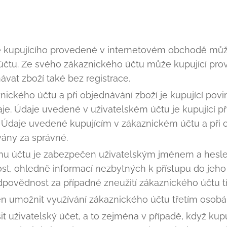
e kupujícího provedené v internetovém obchodě může
čtu. Ze svého zákaznického účtu může kupující prov
vat zboží také bez registrace.
aznického účtu a při objednávání zboží je kupující po
e. Údaje uvedené v uživatelském účtu je kupující při
. Údaje uvedené kupujícím v zákaznickém účtu a při 
ány za správné.
mu účtu je zabezpečen uživatelským jménem a heslem
st, ohledně informací nezbytných k přístupu do jeho
dpovědnost za případné zneužití zákaznického účtu t
ěn umožnit využívání zákaznického účtu třetím osob
it uživatelský účet, a to zejména v případě, když kupu