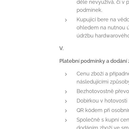
déle nevyužívá, či v 
podmínek.
Kupující bere na vědo
ohledem na nutnou ú
údržbu hardwarového 
V.
Platební podmínky a dodání 
Cenu zboží a případn
následujícími způsoby
Bezhotovostně převo
Dobírkou v hotovosti 
QR kódem při osobn
Společně s kupní cen
dodáním zboží ve sml