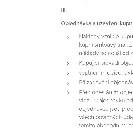
III.
Objednávka a uzavření kupn
Náklady vzniklé kupuj
kupní smlouvy (náklad
náklady se neliší od 
Kupující provádí obj
vyplněním objednávk
Při zadávání objednáv
Před odesláním objed
vložil. Objednávku o
objednávce jsou prod
všech povinných údaj
těmito obchodními p