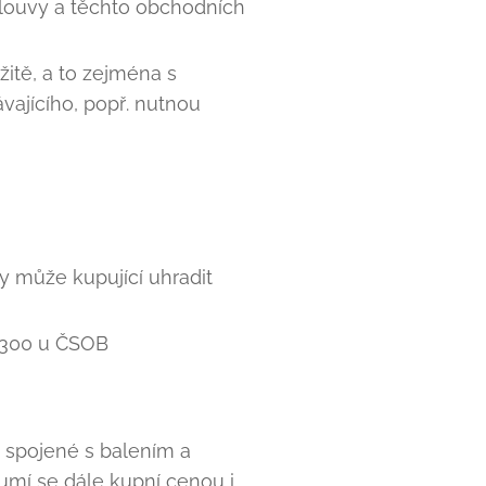
smlouvy a těchto obchodních
itě, a to zejména s
ajícího, popř. nutnou
y může kupující uhradit
0300 u ČSOB
y spojené s balením a
umí se dále kupní cenou i