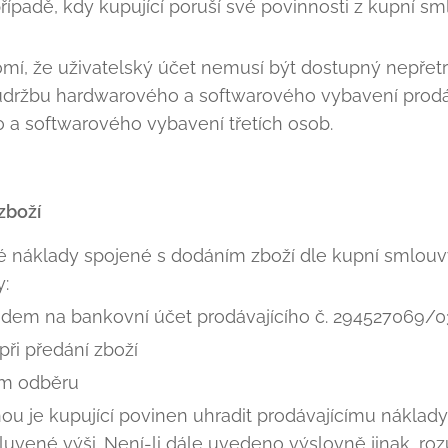
případě, kdy kupující poruší své povinnosti z kupní 
mí, že uživatelský účet nemusí být dostupný nepřetrž
držbu hardwarového a softwarového vybavení prodáv
a softwarového vybavení třetích osob.
zboží
é náklady spojené s dodáním zboží dle kupní smlouv
:
dem na bankovní účet prodávajícího č. 294527069/
při předání zboží
ím odběru
ou je kupující povinen uhradit prodávajícímu náklad
uvené výši. Není-li dále uvedeno výslovně jinak, roz