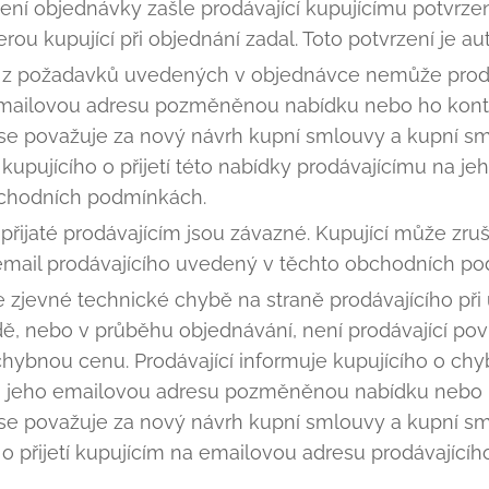
ní objednávky zašle prodávající kupujícímu potvrze
rou kupující při objednání zadal. Toto potvrzení je au
ý z požadavků uvedených v objednávce nemůže prodáva
mailovou adresu pozměněnou nabídku nebo ho kontak
e považuje za nový návrh kupní smlouvy a kupní sm
upujícího o přijetí této nabídky prodávajícímu na j
chodních podmínkách.
řijaté prodávajícím jsou závazné. Kupující může zruš
 email prodávajícího uvedený v těchto obchodních p
e zjevné technické chybě na straně prodávajícího při
, nebo v průběhu objednávání, není prodávající pov
 chybnou cenu. Prodávající informuje kupujícího o c
a jeho emailovou adresu pozměněnou nabídku nebo h
e považuje za nový návrh kupní smlouvy a kupní sm
 přijetí kupujícím na emailovou adresu prodávajícího