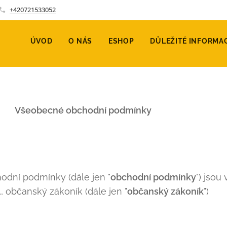
+420721533052
ÚVOD
O NÁS
ESHOP
DŮLEŽITÉ INFORMA
chodní podmínky
dní podmínky (dále jen "
obchodní podmínky
") jsou
, občanský zákoník (dále jen "
občanský zákoník
")