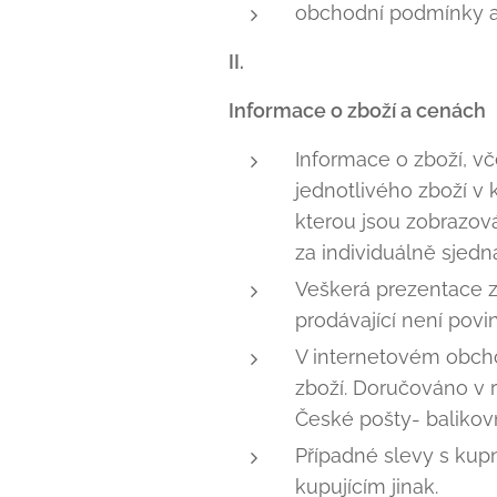
obchodní podmínky a 
II.
Informace o zboží a cenách
Informace o zboží, vč
jednotlivého zboží v 
kterou jsou zobrazov
za individuálně sjed
Veškerá prezentace z
prodávající není povi
V internetovém obch
zboží. Doručováno v 
České pošty- balikov
Případné slevy s kup
kupujícím jinak.