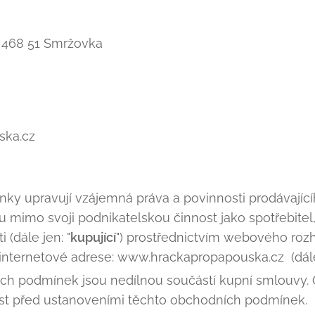
, 468 51 Smržovka
ska.cz
ky upravují vzájemná práva a povinnosti prodávajícíh
 mimo svoji podnikatelskou činnost jako spotřebitel
 (dále jen: "
kupující
") prostřednictvím webového ro
internetové adrese: www.hrackapropapouska.cz (dále
h podmínek jsou nedílnou součástí kupní smlouvy. 
st před ustanoveními těchto obchodních podmínek.