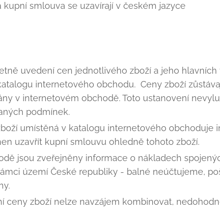
kupní smlouva se uzavírají v českém jazyce
etně uvedení cen jednotlivého zboží a jeho hlavních 
katalogu internetového obchodu. Ceny zboží zůstávaj
ány v internetovém obchodě. Toto ustanovení nevylu
naných podmínek.
boží umístěná v katalogu internetového obchoduje i
nen uzavřít kupní smlouvu ohledně tohoto zboží.
odě jsou zveřejněny informace o nákladech spojený
rámci území České republiky - balné neúčtujeme, po
ny.
ní ceny zboží nelze navzájem kombinovat, nedohodne-