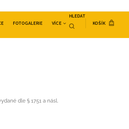
HLEDAT
CE
FOTOGALERIE
VÍCE
KOŠÍK
 vydané dle § 1751 a násl.