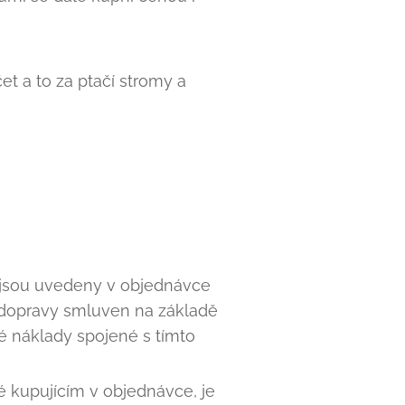
et a to za ptačí stromy a
í jsou uvedeny v objednávce
b dopravy smluven na základě
é náklady spojené s tímto
é kupujícím v objednávce, je