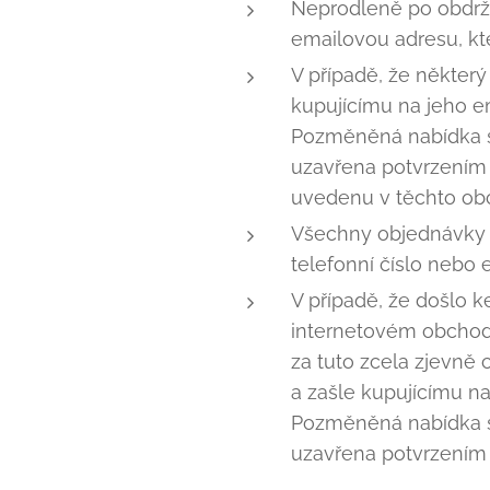
Neprodleně po obdrže
emailovou adresu, kte
V případě, že někter
kupujícímu na jeho e
Pozměněná nabídka s
uzavřena potvrzením k
uvedenu v těchto ob
Všechny objednávky p
telefonní číslo nebo
V případě, že došlo k
internetovém obchodě
za tuto zcela zjevně
a zašle kupujícímu n
Pozměněná nabídka s
uzavřena potvrzením o