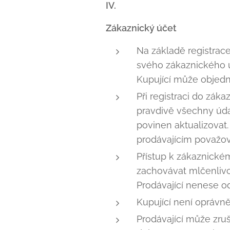
IV.
Zákaznický účet
Na základě registrac
svého zákaznického ú
Kupující může objedná
Při registraci do zák
pravdivě všechny údaj
povinen aktualizovat
prodávajícím považov
Přístup k zákaznické
zachovávat mlčenlivo
Prodávající nenese o
Kupující není oprávn
Prodávající může zruš