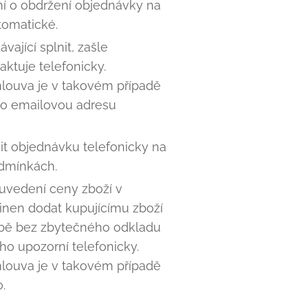
ní o obdržení objednávky na
tomatické.
jící splnit, zašle
tuje telefonicky.
louva je v takovém případě
eho emailovou adresu
it objednávku telefonicky na
odmínkách.
 uvedení ceny zboží v
inen dodat kupujícímu zboží
hybě bez zbytečného odkladu
o upozorní telefonicky.
louva je v takovém případě
.