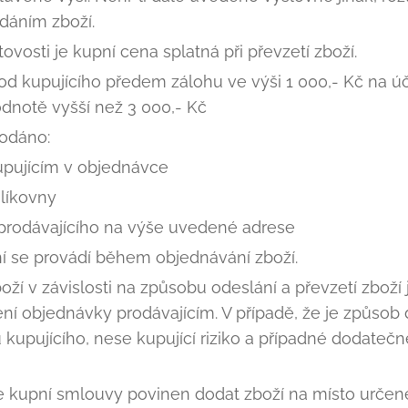
dáním zboží.
ovosti je kupní cena splatná při převzetí zboží.
od kupujícího předem zálohu ve výši 1 000,- Kč na úč
dnotě vyšší než 3 000,- Kč
dodáno:
upujícím v objednávce
líkovny
rodávajícího na výše uvedené adrese
 se provádí během objednávání zboží.
oží v závislosti na způsobu odeslání a převzetí zbož
zení objednávky prodávajícím. V případě, že je způso
kupujícího, nese kupující riziko a případné dodatečn
le kupní smlouvy povinen dodat zboží na místo určen