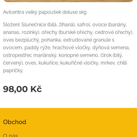
Avicentra velký papoušek deluxe 1kg
Složení: Slunečnice (bílá, žíhaná), safrol, ovoce (banány,
ananas, rozinky), ořechy (burské ořechy, cedrové ořechy),
oves bezpluchý, pohanka, extrudované granule s
ovocem, paddy rýže, hrachové vločky, dýňová semena,
ostropestřec mariánský, konopné semeno, čirok (bílý,
červený), oves, kukuřice, kukuřičné vločky, mrkev, chilli
papričky.
98,00
Kč
Obchod
O nás