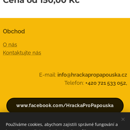
Obchod
O nás
Kontaktujte nás
E-mail:
info@hrackapropapouska.cz
Telefon:
+420 721 533 052,
www.facebook.com/HrackaProPapouska
Používáme cookies, abychom zajistili správné fungování a