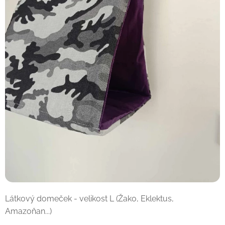
Látkový domeček - velikost L (Žako, Eklektus,
Amazoňan...)