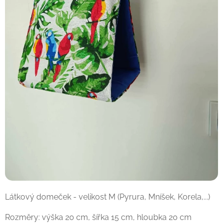
Látkový domeček - velikost M (Pyrura, Mníšek, Korela,...)
Rozměry: výška 20 cm, šířka 15 cm, hloubka 20 cm