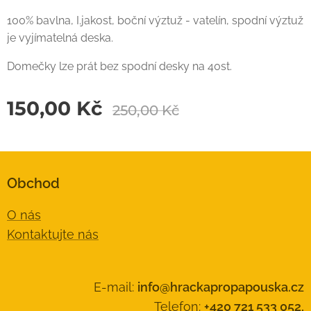
100% bavlna, I.jakost, boční výztuž - vatelín, spodní výztuž
je vyjímatelná deska.
Domečky lze prát bez spodní desky na 40st.
150,00
Kč
250,00
Kč
Obchod
O nás
Kontaktujte nás
E-mail:
info@hrackapropapouska.cz
Telefon:
+420 721 533 052,