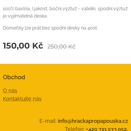
100% bavlna, I.jakost, boční výztuž - vatelín, spodní výztuž
je vyjímatelná deska.
Domečky lze prát bez spodní desky na 40st.
150,00
Kč
250,00
Kč
Obchod
O nás
Kontaktujte nás
E-mail:
info@hrackapropapouska.cz
Telefon:
+420 721 533 052,