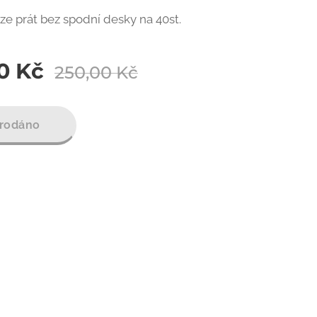
e prát bez spodní desky na 40st.
0
Kč
250,00
Kč
rodáno