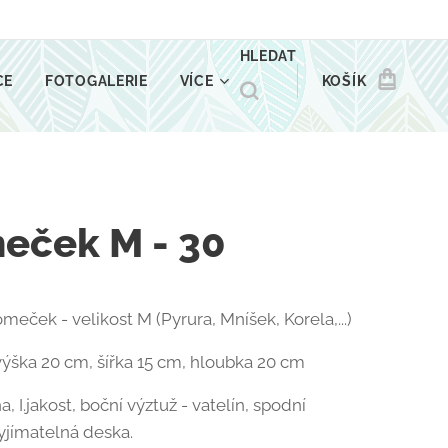
HLEDAT
CE
FOTOGALERIE
VÍCE
KOŠÍK
eček M - 30
meček - velikost M (Pyrura, Mníšek, Korela,...)
ýška 20 cm, šířka 15 cm, hloubka 20 cm
, I.jakost, boční výztuž - vatelín, spodní
vyjímatelná deska.