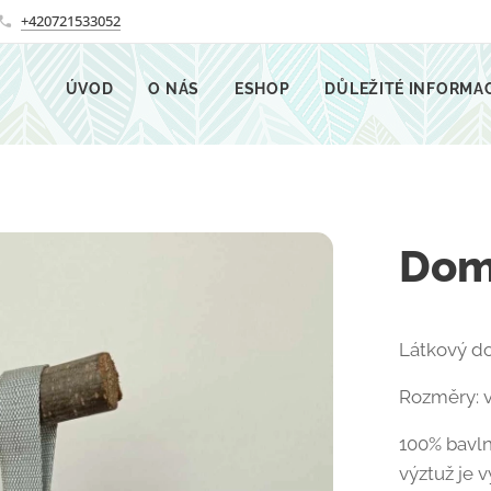
+420721533052
ÚVOD
O NÁS
ESHOP
DŮLEŽITÉ INFORMA
Dom
Látkový do
Rozměry: v
100% bavlna
výztuž je 