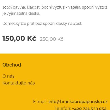
100% bavlna, I.jakost, boční výztuž - vatelín, spodní výztuž
je vyjímatelná deska.
Domečky lze prát bez spodní desky na 40st.
150,00
Kč
250,00
Kč
Obchod
O nás
Kontaktujte nás
E-mail:
info@hrackapropapouska.cz
Telefon:
+420 721 533 052,