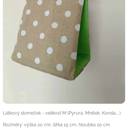
Látkový domeček - velikost M (Pyrura, Mníšek, Korela,...)
Rozměry: výška 20 cm, šířka 15 cm, hloubka 20 cm