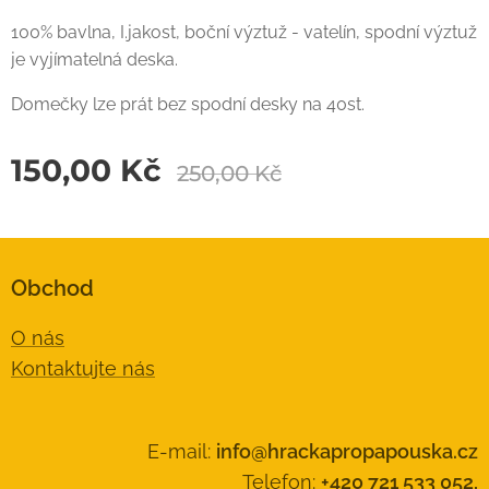
100% bavlna, I.jakost, boční výztuž - vatelín, spodní výztuž
je vyjímatelná deska.
Domečky lze prát bez spodní desky na 40st.
150,00
Kč
250,00
Kč
Obchod
O nás
Kontaktujte nás
E-mail:
info@hrackapropapouska.cz
Telefon:
+420 721 533 052,