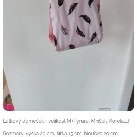
Látkový domeček - velikost M (Pyrura, Mníšek, Korela,...)
Rozměry: výška 20 cm, šířka 15 cm, hloubka 20 cm