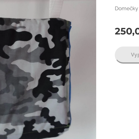
Domečky l
250,
Vy