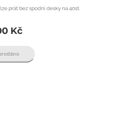
ze prát bez spodní desky na 40st.
00
Kč
prodáno