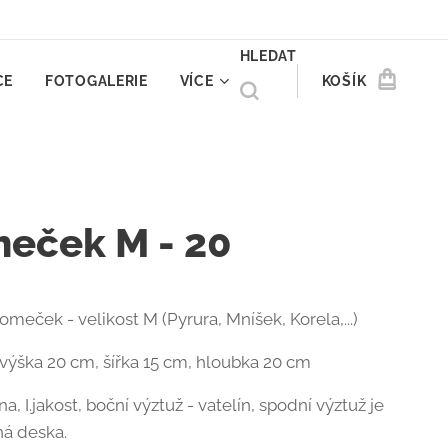
HLEDAT
CE
FOTOGALERIE
VÍCE
KOŠÍK
eček M - 20
meček - velikost M (Pyrura, Mníšek, Korela,...)
výška 20 cm, šířka 15 cm, hloubka 20 cm
a, I.jakost, boční výztuž - vatelín, spodní výztuž je
ná deska.