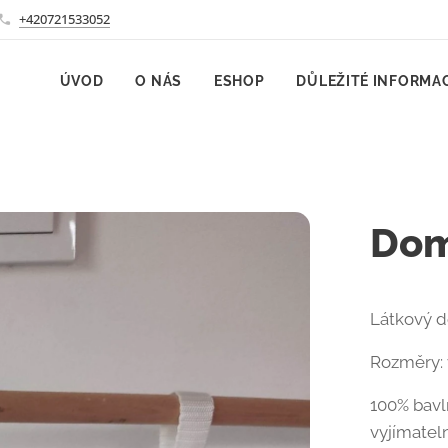
+420721533052
ÚVOD
O NÁS
ESHOP
DŮLEŽITÉ INFORMA
Dom
Látkový do
Rozměry: 
100% bavln
vyjímatel