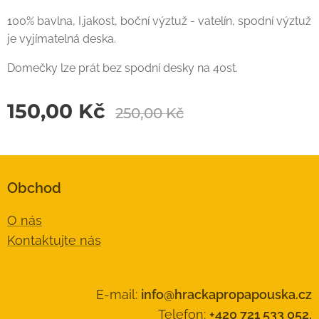
100% bavlna, I.jakost, boční výztuž - vatelín, spodní výztuž
je vyjímatelná deska.
Domečky lze prát bez spodní desky na 40st.
150,00
Kč
250,00
Kč
Obchod
O nás
Kontaktujte nás
E-mail:
info@hrackapropapouska.cz
Telefon:
+420 721 533 052,