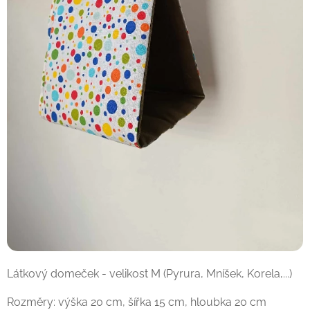
Látkový domeček - velikost M (Pyrura, Mníšek, Korela,...)
Rozměry: výška 20 cm, šířka 15 cm, hloubka 20 cm