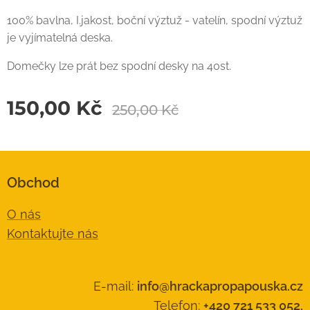
100% bavlna, I.jakost, boční výztuž - vatelín, spodní výztuž
je vyjímatelná deska.
Domečky lze prát bez spodní desky na 40st.
150,00
Kč
250,00
Kč
Obchod
O nás
Kontaktujte nás
E-mail:
info@hrackapropapouska.cz
Telefon:
+420 721 533 052,