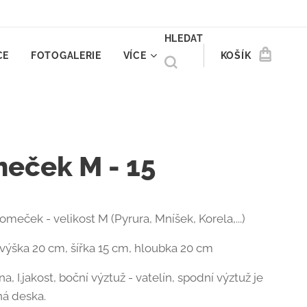
HLEDAT
CE
FOTOGALERIE
VÍCE
KOŠÍK
eček M - 15
meček - velikost M (Pyrura, Mníšek, Korela,...)
výška 20 cm, šířka 15 cm, hloubka 20 cm
a, I.jakost, boční výztuž - vatelín, spodní výztuž je
ná deska.