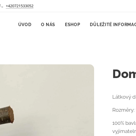
+420721533052
ÚVOD
O NÁS
ESHOP
DŮLEŽITÉ INFORMA
Dom
Látkový do
Rozměry: 
100% bavln
vyjímatel