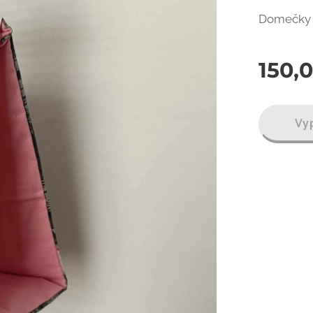
Domečky l
150,
Vy