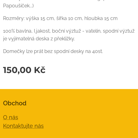
Papoušíček...)
Rozměry: výška 15 cm, šířka 10 cm, hloubka 15 cm
100% bavlna, I.jakost, boční výztuž - vatelín, spodní výztuž
je vyjímatelná deska z překližky.
Domečky lze prát bez spodní desky na 40st.
150,00
Kč
Obchod
O nás
Kontaktujte nás