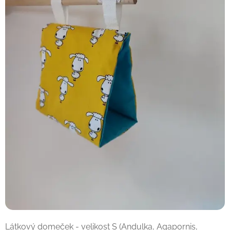
Látkový domeček - velikost S (Andulka, Agapornis,