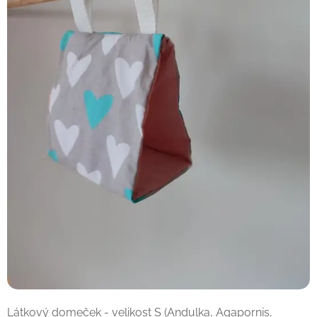
Látkový domeček - velikost S (Andulka, Agapornis,