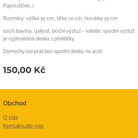
Papoušíček...)
Rozměry: výška 15 cm, šířka 10 cm, hloubka 15 cm
100% bavlna, I.jakost, boční výztuž - vatelín, spodní výztuž
je vyjímatelná deska z překližky.
Domečky lze prát bez spodní desky na 40st.
150,00
Kč
Obchod
O nás
Kontaktujte nás