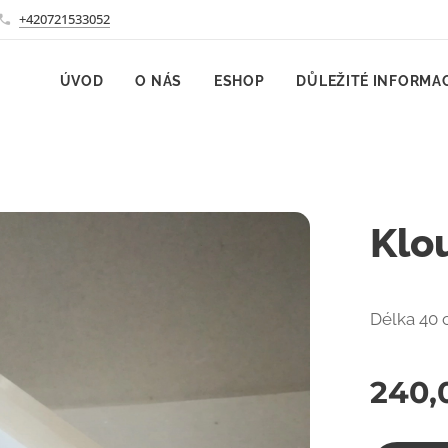
+420721533052
ÚVOD
O NÁS
ESHOP
DŮLEŽITÉ INFORMA
Klo
Délka 40 
240,