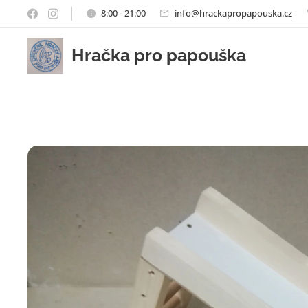
8:00 - 21:00
info@hrackapropapouska.cz
Hračka pro papouška