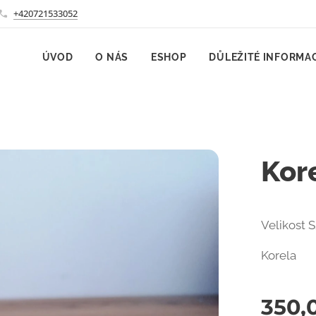
+420721533052
ÚVOD
O NÁS
ESHOP
DŮLEŽITÉ INFORMA
Kor
Velikost 
Korela
350,