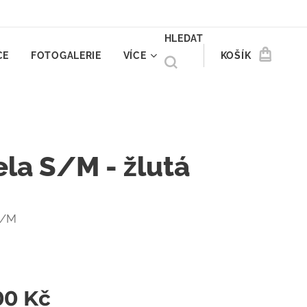
HLEDAT
CE
FOTOGALERIE
VÍCE
KOŠÍK
ela S/M - žlutá
S/M
00
Kč