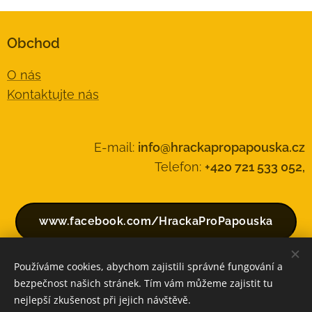
Obchod
O nás
Kontaktujte nás
E-mail:
info@hrackapropapouska.cz
Telefon:
+420 721 533 052,
www.facebook.com/HrackaProPapouska
Používáme cookies, abychom zajistili správné fungování a
bezpečnost našich stránek. Tím vám můžeme zajistit tu
Vytvořeno službou
Webnode
Cookies
nejlepší zkušenost při jejich návštěvě.