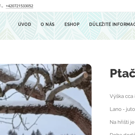
+420721533052
ÚVOD
O NÁS
ESHOP
DŮLEŽITÉ INFORMA
Ptač
Výška cca 
Lano - jut
Na hřišti j