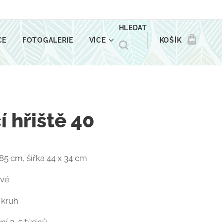
HLEDAT
CE
FOTOGALERIE
VÍCE
KOŠÍK
í hřiště 40
85 cm, šířka 44 x 34 cm
ové
e kruh