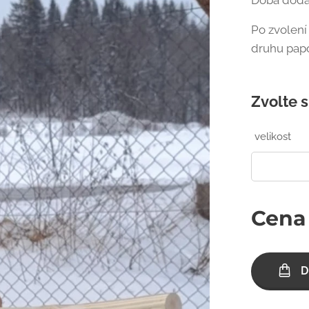
Doba dodá
Po zvolení
druhu papou
Zvolte s
velikost
Cena
D