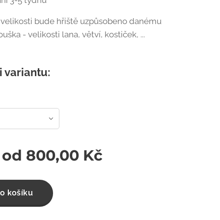
ní 3-5 týdnů
 velikosti bude hřiště uzpůsobeno danému
ška - velikosti lana, větví, kostiček, ...
i variantu:
 od
800,00
Kč
o košíku