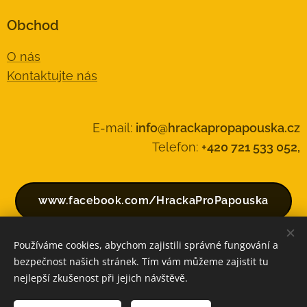
Obchod
O nás
Kontaktujte nás
E-mail:
info@hrackapropapouska.cz
Telefon:
+420 721 533 052,
www.facebook.com/HrackaProPapouska
Používáme cookies, abychom zajistili správné fungování a
bezpečnost našich stránek. Tím vám můžeme zajistit tu
Vytvořeno službou
Webnode
Cookies
nejlepší zkušenost při jejich návštěvě.