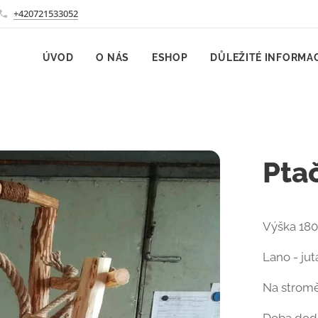
+420721533052
ÚVOD
O NÁS
ESHOP
DŮLEŽITÉ INFORMA
Pta
Výška 180
Lano - ju
Na stromě j