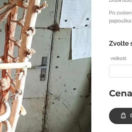
Doba dodá
Po zvolen
papouška - 
Zvolte 
velikost
Cen