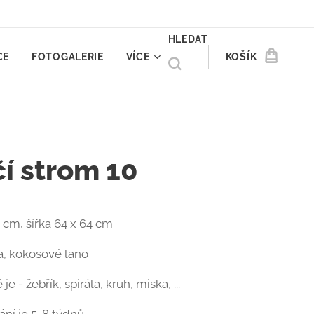
HLEDAT
CE
FOTOGALERIE
VÍCE
KOŠÍK
čí strom 10
 cm, šířka 64 x 64 cm
ta, kokosové lano
e - žebřík, spirála, kruh, miska, ...