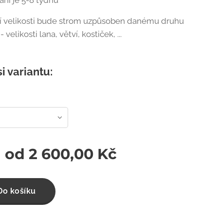
ní je 5-8 týdnů
í velikosti bude strom uzpůsoben danému druhu
velikosti lana, větví, kostiček, ...
si variantu:
a od
2 600,00
Kč
Do košíku