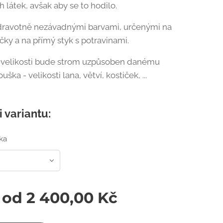
 látek, avšak aby se to hodilo.
dravotně nezávadnými barvami, určenými na
čky a na přímý styk s potravinami.
í velikosti bude strom uzpůsoben danému
ška - velikosti lana, větví, kostiček, ...
i variantu:
ka
 od
2 400,00
Kč