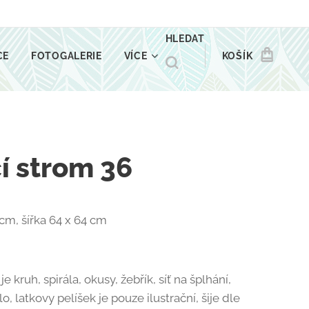
HLEDAT
CE
FOTOGALERIE
VÍCE
KOŠÍK
í strom 36
cm, šířka 64 x 64 cm
e kruh, spirála, okusy, žebřík, síť na šplhání,
o, latkovy pelíšek je pouze ilustrační, šije dle