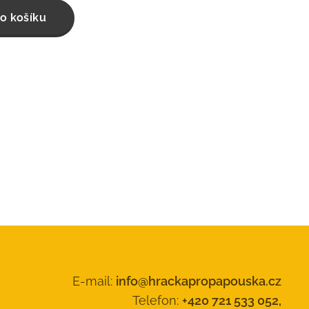
o košíku
E-mail:
info@hrackapropapouska.cz
Telefon:
+420 721 533 052,