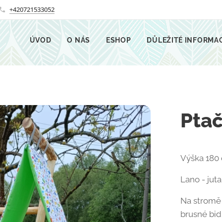
+420721533052
ÚVOD
O NÁS
ESHOP
DŮLEŽITÉ INFORMA
Ptač
Výška 180 
Lano - juta
Na stromě j
brusné bidl