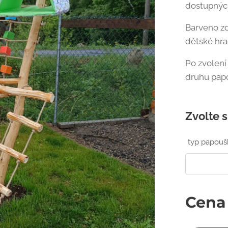
dostupných
Barveno z
dětské hra
Po zvolen
druhu papou
Zvolte s
typ papouš
Cena