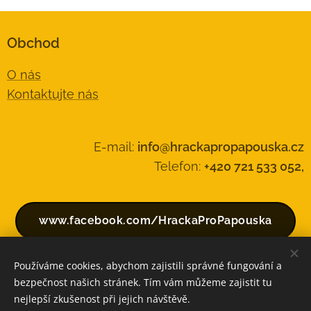
Obchod
O nás
Kontaktujte nás
E-mail:
info@hrackapropapouska.cz
Telefon:
+420 721 533 052,
www.facebook.com/HrackaProPapouska
Používáme cookies, abychom zajistili správné fungování a
bezpečnost našich stránek. Tím vám můžeme zajistit tu
Vytvořeno službou
Webnode
Cookies
nejlepší zkušenost při jejich návštěvě.