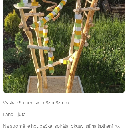
Výška 180 cm, šířka 64 x 64 cm
Lano - juta
Na stromě je houpačka, spirála, okusy, síť na šplhání, 3x