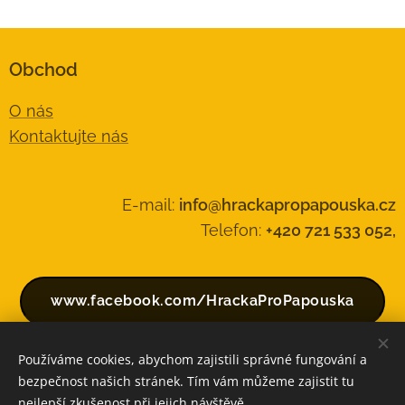
Obchod
O nás
Kontaktujte nás
E-mail:
info@hrackapropapouska.cz
Telefon:
+420 721 533 052,
www.facebook.com/HrackaProPapouska
Používáme cookies, abychom zajistili správné fungování a
bezpečnost našich stránek. Tím vám můžeme zajistit tu
Vytvořeno službou
Webnode
Cookies
nejlepší zkušenost při jejich návštěvě.