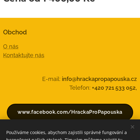
Obchod
O nás
Kontaktujte nás
E-mail:
info@hrackapropapouska.cz
Telefon:
+420 721 533 052,
www.facebook.com/HrackaProPapouska
Používáme cookies, abychom zajistili správné fungování a
bezpečnost našich stránek. Tím vám můžeme zajistit tu