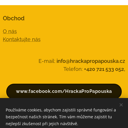
Obchod
O nás
Kontaktujte nás
E-mail:
info@hrackapropapouska.cz
Telefon:
+420 721 533 052,
www.facebook.com/HrackaProPapouska
Používáme cookies, abychom zajistili správné fungování a
bezpečnost našich stránek. Tím vám můžeme zajistit tu
Vytvořeno službou
Webnode
Cookies
nejlepší zkušenost při jejich návštěvě.