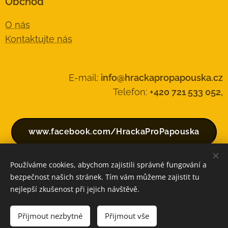
Obchod
O nás
Kontaktujte nás
E-mail:
info@hrackapropapouska.cz
Telefon:
+420 721 533 052,
www.facebook.com/HrackaProPapouska
Používáme cookies, abychom zajistili správné fungování a
bezpečnost našich stránek. Tím vám můžeme zajistit tu
Vytvořeno službou
Webnode
Cookies
nejlepší zkušenost při jejich návštěvě.
Do košíku
Přijmout nezbytné
Přijmout vše