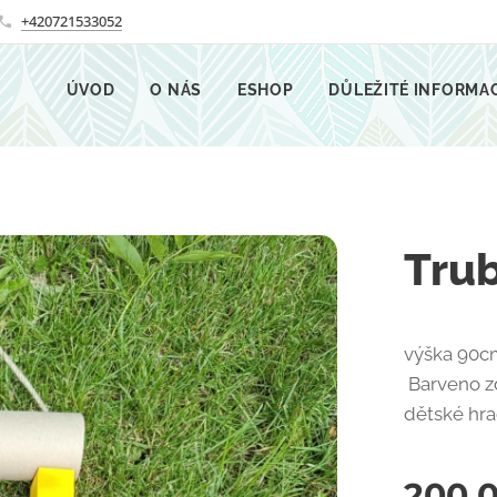
+420721533052
ÚVOD
O NÁS
ESHOP
DŮLEŽITÉ INFORMA
Trub
výška 90c
Barveno z
dětské hra
200,