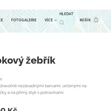
HLEDAT
CE
FOTOGALERIE
VÍCE
KOŠÍK
kový žebřík
m
dravotně nezávadnými barvami, určenými na
čky a na přímý styk s potravinami.
00
Kč