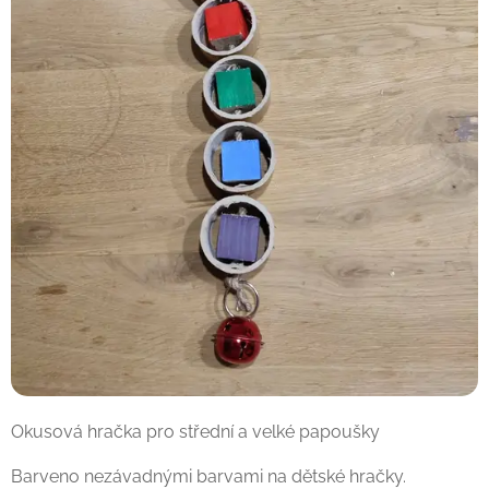
Okusová hračka pro střední a velké papoušky
Barveno nezávadnými barvami na dětské hračky.